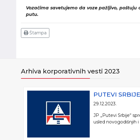
Vozačima savetujemo da voze pažljivo, poštuju o
putu.
Štampa
Arhiva korporativnih vesti 2023
PUTEVI SRBIJ
29.12.2023.
JP „Putevi Srbije“ s
usled novogodišnjih i