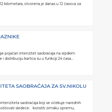
 12 kilometara, otvorena je danas u 12 časova za
RAZNIKE
je pojačan intenzitet saobraćaja na srpskim
distribuciju kartica su u funkciji 24 časa...
ZITETA SAOBRAĆAJA ZA SV.NIKOLU
intenziteta saobraćaja koji se očekuje narednih
poštovati sledeće: koristiti zimsku opremu,