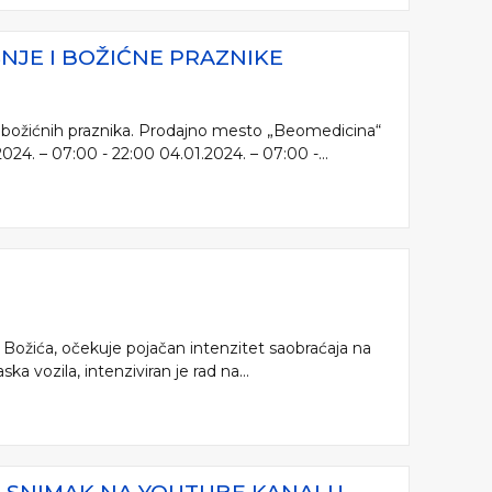
JE I BOŽIĆNE PRAZNIKE
 božićnih praznika. Prodajno mesto „Beomedicina“
24. – 07:00 - 22:00 04.01.2024. – 07:00 -...
 Božića, očekuje pojačan intenzitet saobraćaja na
 vozila, intenziviran je rad na...