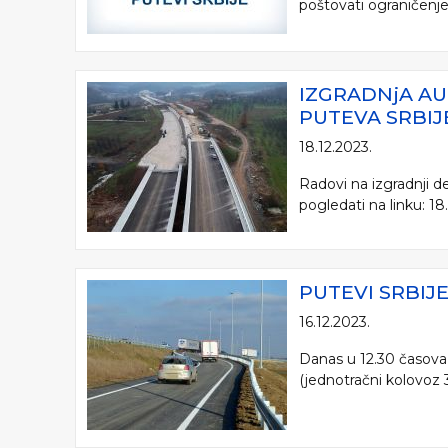
poštovati ograničenje.
IZGRADNjA AU
PUTEVA SRBIJ
18.12.2023.
Radovi na izgradnji 
pogledati na linku: 1
PUTEVI SRBIJE
16.12.2023.
Danas u 12.30 časova 
(jednotračni kolovoz 