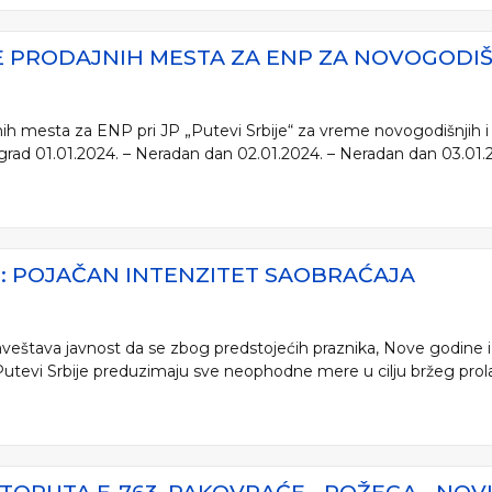
PRODAJNIH MESTA ZA ENP ZA NOVOGODIŠN
h mesta za ENP pri JP „Putevi Srbije“ za vreme novogodišnjih i
grad 01.01.2024. – Neradan dan 02.01.2024. – Neradan dan 03.01.20
E: POJAČAN INTENZITET SAOBRAĆAJA
aveštava javnost da se zbog predstojećih praznika, Nove godine i
tevi Srbije preduzimaju sve neophodne mere u cilju bržeg prolaska