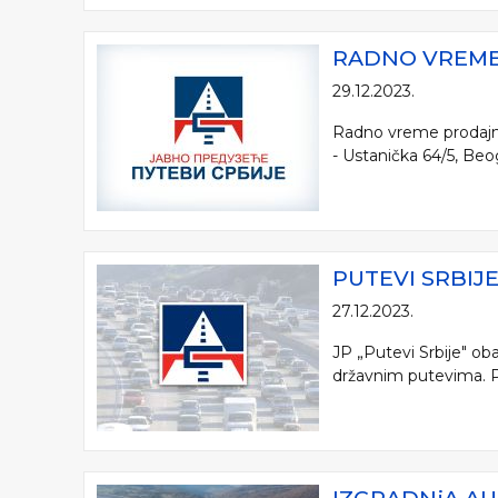
RADNO VREME 
29.12.2023.
Radno vreme prodajni
- Ustanička 64/5, Beo
PUTEVI SRBIJ
27.12.2023.
JP „Putevi Srbije" ob
državnim putevima. Pu