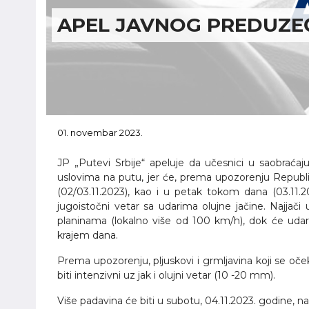
APEL JAVNOG PREDUZEĆ
01. novembar 2023.
JP „Putevi Srbije“ apeluje da učesnici u saobraćaj
uslovima na putu, jer će, prema upozorenju Republ
(02/03.11.2023), kao i u petak tokom dana (03.11.2
jugoistočni vetar sa udarima olujne jačine. Najjač
planinama (lokalno više od 100 km/h), dok će udar
krajem dana.
Prema upozorenju, pljuskovi i grmljavina koji se oč
biti intenzivni uz jak i olujni vetar (10 -20 mm).
Više padavina će biti u subotu, 04.11.2023. godine, na 