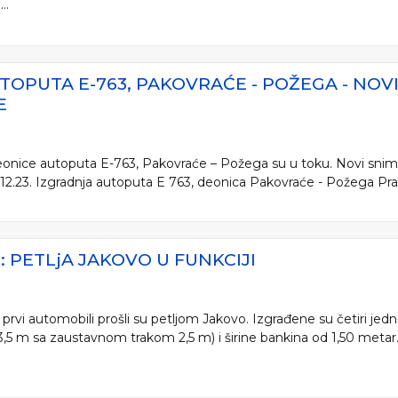
..
TOPUTA E-763, PAKOVRAĆE - POŽEGA - NO
E
deonice autoputa E-763, Pakovraće – Požega su u toku. Novi sni
8.12.23. Izgradnja autoputa E 763, deonica Pakovraće - Požega Pr
: PETLjA JAKOVO U FUNKCIJI
prvi automobili prošli su petljom Jakovo. Izgrađene su četiri je
3,5 m sa zaustavnom trakom 2,5 m) i širine bankina od 1,50 metar.