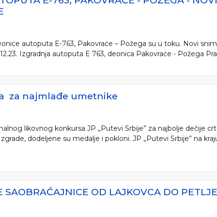
TOPUTA E-763, PAKOVRAĆE - POŽEGA - NO
E
deonice autoputa E-763, Pakovraće – Požega su u toku. Novi sni
6.12.23. Izgradnja autoputa E 763, deonica Pakovraće - Požega Pr
a za najmlađe umetnike
alnog likovnog konkursa JP „Putevi Srbije” za najbolje dečije crt
zgrade, dodeljene su medalje i pokloni. JP „Putevi Srbije” na kraj
 SAOBRAĆAJNICE OD LAJKOVCA DO PETLJE