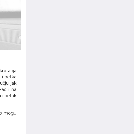
kretanja
 i petka
učju jak
kao i na
 u petak
jno mogu