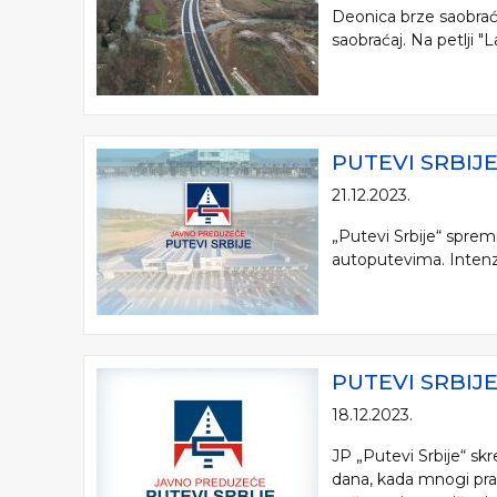
Deonica brze saobraća
saobraćaj. Na petlji "
PUTEVI SRBI
21.12.2023.
„Putevi Srbije“ spre
autoputevima. Intenziv
PUTEVI SRBIJ
18.12.2023.
JP „Putevi Srbije“ sk
dana, kada mnogi prav