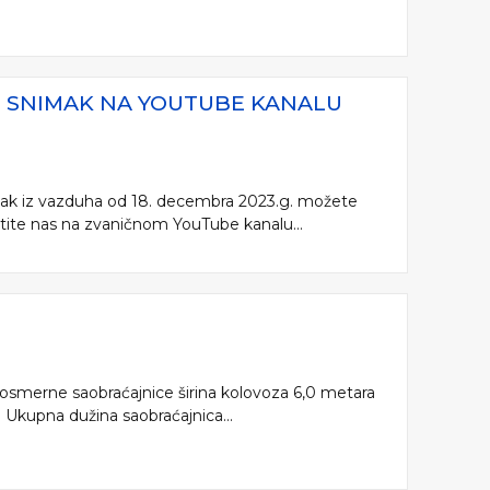
VI SNIMAK NA YOUTUBE KANALU
mak iz vazduha od 18. decembra 2023.g. možete
atite nas na zvaničnom YouTube kanalu...
dnosmerne saobraćajnice širina kolovoza 6,0 metara
 Ukupna dužina saobraćajnica...