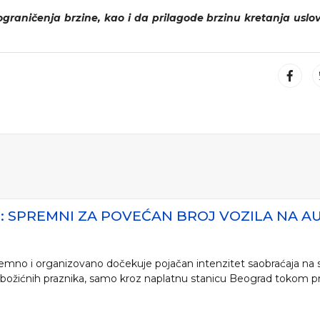
graničenja brzine, kao i da prilagode brzinu kretanja usl
E: SPREMNI ZA POVEĆAN BROJ VOZILA NA 
premno i organizovano dočekuje pojačan intenzitet saobraćaja n
 božićnih praznika, samo kroz naplatnu stanicu Beograd tokom pr