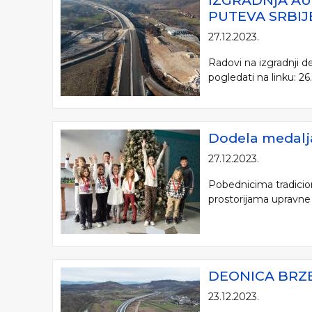
IZGRADNjA AU
PUTEVA SRBIJ
27.12.2023.
Radovi na izgradnji 
pogledati na linku: 2
Dodela medalj
27.12.2023.
Pobednicima tradicion
prostorijama upravne 
DEONICA BRZE
23.12.2023.