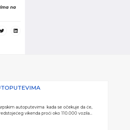
ovima na
AUTOPUTEVIMA
a srpskim autoputevima kada se očekuje da će,
edstojećeg vikenda proći oko 110.000 vozila...