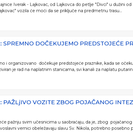
jnice Iverak - Lajkovac, od Lajkovca do petlje "Divci" u dužini od
Lajkovac" vozila će moći da se priključe na predmetnu trasu...
JE: SPREMNO DOČEKUJEMO PREDSTOJEĆE P
mno i organizovano dočekuje predstojeće praznike, kada se očeku
iran je rad na naplatnim stanicama, svi kanali za naplatu putarine i 
E: PAŽLjIVO VOZITE ZBOG POJAČANOG INTE
reće pažnju svim učesnicima u saobraćaju, da je, zbog pojačanog 
oslavni vernici obeležavaju slavu Sv. Nikola, potrebno posebno 