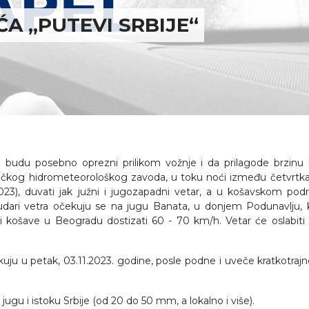
A „PUTEVI SRBIJE“
u budu posebno oprezni prilikom vožnje i da prilagode brzinu 
ičkog hidrometeorološkog zavoda, u toku noći između četvrtka
023), duvati jak južni i jugozapadni vetar, a u košavskom podr
i udari vetra očekuju se na jugu Banata, u donjem Podunavlju, 
i košave u Beogradu dostizati 60 - 70 km/h. Vetar će oslabiti
ekuju u petak, 03.11.2023. godine, posle podne i uveče kratkotra
jugu i istoku Srbije (od 20 do 50 mm, a lokalno i više).