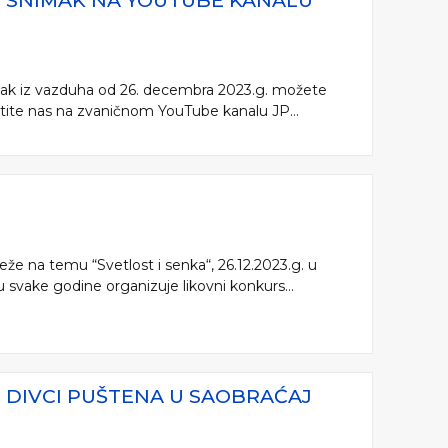
VI SNIMAK NA YOUTUBE KANALU
mak iz vazduha od 26. decembra 2023.g. možete
atite nas na zvaničnom YouTube kanalu JP...
eže na temu “Svetlost i senka“, 26.12.2023.g. u
u svake godine organizuje likovni konkurs...
 DIVCI PUŠTENA U SAOBRAĆAJ